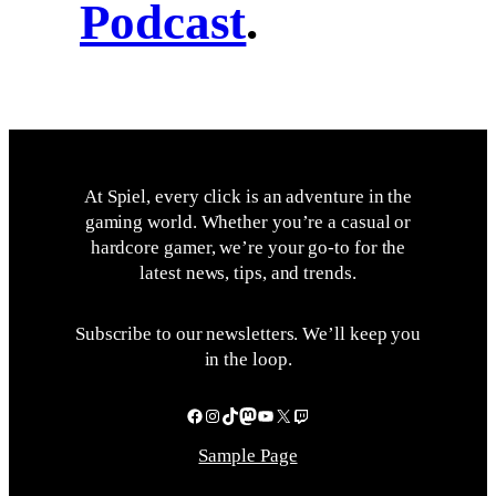
Podcast
.
At Spiel, every click is an adventure in the
gaming world. Whether you’re a casual or
hardcore gamer, we’re your go-to for the
latest news, tips, and trends.
Subscribe to our newsletters. We’ll keep you
in the loop.
Facebook
Instagram
TikTok
Mastodon
YouTube
X
Twitch
Sample Page