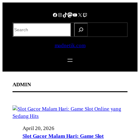
Lewati
ke
Facebook
Instagram
TikTok
Mastodon
YouTube
X
Twitch
konten
S
e
a
madnetik.com
r
c
h
ADMIN
April 20, 2026
Slot Gacor Malam Hari: Game Slot