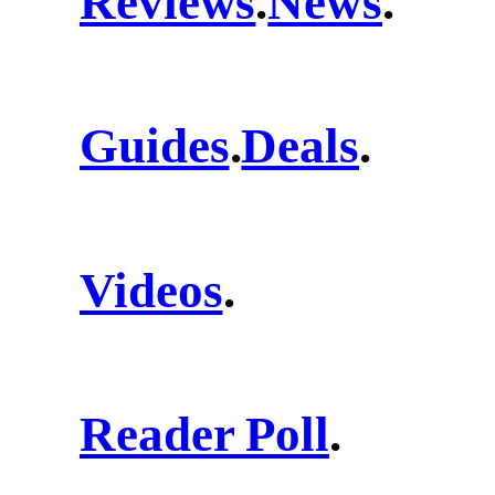
Reviews
.
News
.
Guides
.
Deals
.
Videos
.
Reader Poll
.