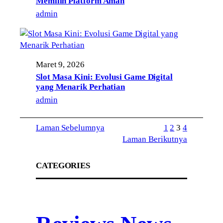
Memilih Platform Aman
admin
Maret 9, 2026
Slot Masa Kini: Evolusi Game Digital
yang Menarik Perhatian
admin
Laman Sebelumnya
1
2
3
4
Laman Berikutnya
CATEGORIES