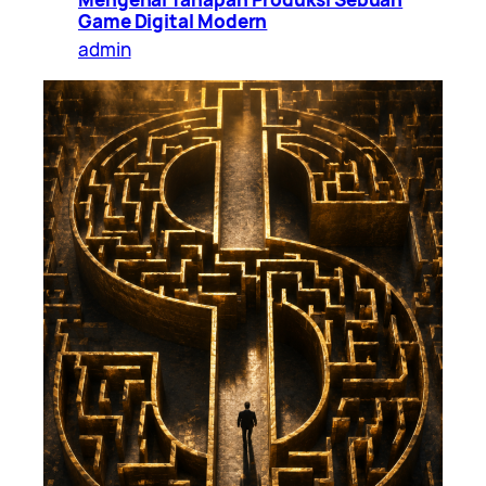
Game Digital Modern
admin