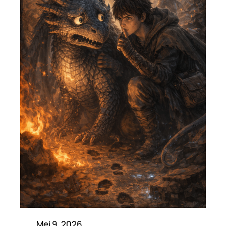
Mei 9, 2026