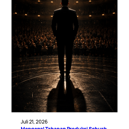
Juli 21, 2026
Mengenal Tahapan Produksi Sebuah