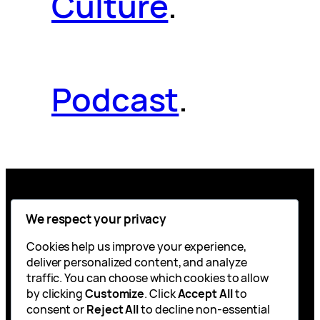
Culture
.
Podcast
.
At Spiel, every click is an adventure in the
We respect your privacy
gaming world. Whether you’re a casual or
hardcore gamer, we’re your go-to for the
Cookies help us improve your experience,
latest news, tips, and trends.
deliver personalized content, and analyze
traffic. You can choose which cookies to allow
by clicking
Customize
. Click
Accept All
to
Subscribe to our newsletters. We’ll keep
consent or
Reject All
to decline non-essential
you in the loop.