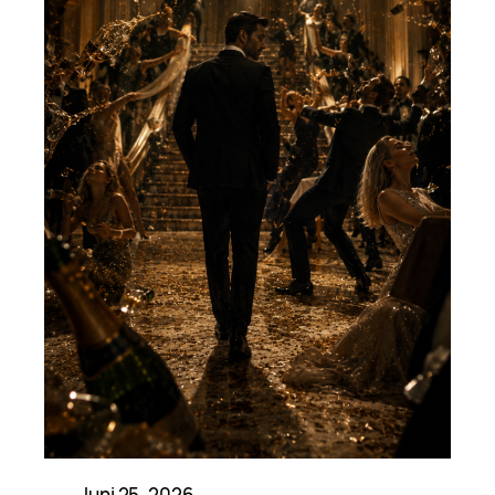
Juni 25, 2026