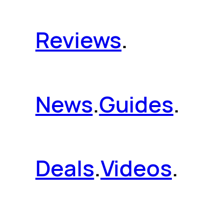
Reviews
.
News
.
Guides
.
Deals
.
Videos
.