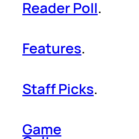
Reader Poll
.
Features
.
Staff Picks
.
Game