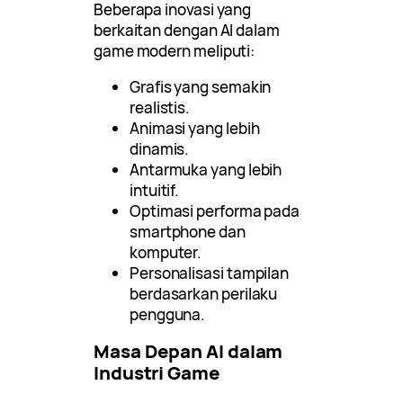
Beberapa inovasi yang
berkaitan dengan AI dalam
game modern meliputi:
Grafis yang semakin
realistis.
Animasi yang lebih
dinamis.
Antarmuka yang lebih
intuitif.
Optimasi performa pada
smartphone dan
komputer.
Personalisasi tampilan
berdasarkan perilaku
pengguna.
Masa Depan AI dalam
Industri Game