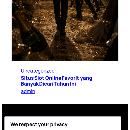
Uncategorized
Situs Slot Online Favorit yang
Banyak Dicari Tahun Ini
admin
At Spiel, every click is an adventure in the
We respect your privacy
gaming world. Whether you’re a casual or