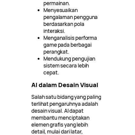
permainan.
Menyesuaikan
pengalaman pengguna
berdasarkan pola
interaksi.
Menganalisis performa
game pada berbagai
perangkat.
Mendukung pengujian
sistem secara lebih
cepat.
AI dalam Desain Visual
Salah satu bidang yang paling
terlihat pengaruhnya adalah
desain visual. AI dapat
membantu menciptakan
elemen grafis yang lebih
detail, mulai dari latar,