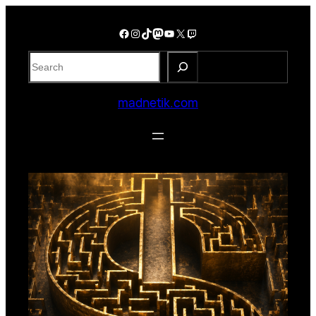
Lewati
ke
Facebook
Instagram
TikTok
Mastodon
YouTube
X
Twitch
konten
S
e
a
madnetik.com
r
c
h