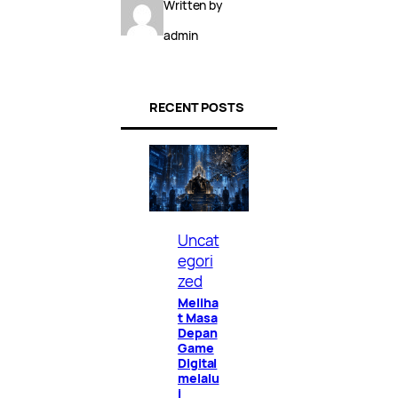
Written by
admin
RECENT POSTS
Uncat
egori
zed
Meliha
t Masa
Depan
Game
Digital
melalu
i