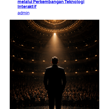
melalui Perkembangan Teknologi
Interaktif
admin