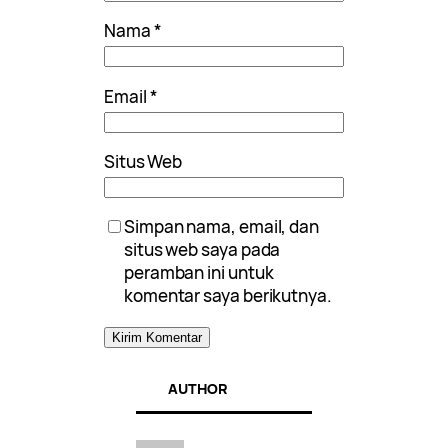
Nama
*
Email
*
Situs Web
Simpan nama, email, dan
situs web saya pada
peramban ini untuk
komentar saya berikutnya.
AUTHOR