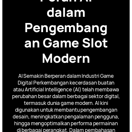
dalam
Pengembang
an Game Slot
Modern
AI Semakin Berperan dalam Industri Game
Digital Perkembangan kecerdasan buatan
atau Artificial Intelligence (AI) telah membawa
perubahan besar dalam berbagai sektor digital,
termasuk dunia game modern. AI kini
digunakan untuk membantu pengembangan
desain, meningkatkan pengalaman pengguna,
hingga mengoptimalkan performa permainan
di berbagai perangkat. Dalam pembahasan