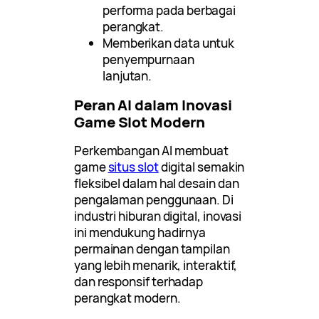
performa pada berbagai
perangkat.
Memberikan data untuk
penyempurnaan
lanjutan.
Peran AI dalam Inovasi
Game Slot Modern
Perkembangan AI membuat
game
situs slot
digital semakin
fleksibel dalam hal desain dan
pengalaman penggunaan. Di
industri hiburan digital, inovasi
ini mendukung hadirnya
permainan dengan tampilan
yang lebih menarik, interaktif,
dan responsif terhadap
perangkat modern.