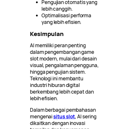
Pengujian otomatis yang
lebih canggih.
Optimalisasi performa
yang lebih efisien.
Kesimpulan
AI memiliki peran penting
dalam pengembangan game
slot modern, mulai dari desain
visual, pengalaman pengguna,
hingga pengujian sistem.
Teknologi ini membantu
industri hiburan digital
berkembang lebih cepat dan
lebih efisien.
Dalam berbagai pembahasan
mengenai
situs slot
, AI sering
dikaitkan dengan inovasi